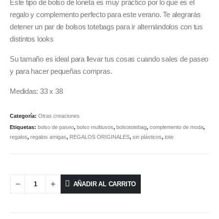
Este tipo de bolso de loneta es muy práctico por lo que es el
regalo y complemento perfecto para este verano. Te alegrarás
detener un par de bolsos totebags para ir alternándolos con tus
distintos looks
Su tamaño es ideal para llevar tus cosas cuando sales de paseo
y para hacer pequeñas compras.
Medidas: 33 x 38
Categoría:
Otras creaciones
Etiquetas:
bolso de paseo
,
bolso multiusos
,
bolsototebag
,
complemento de moda
,
regalos
,
regalos amigas
,
REGALOS ORIGINALES
,
sin plásticos
,
tote
AÑADIR AL CARRITO