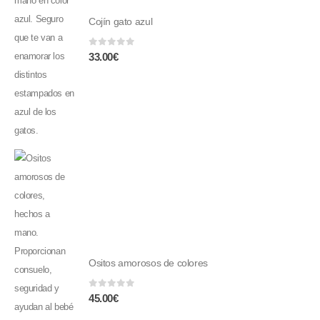
Cojín gato azul
0
fuera de 5
33.00
€
Ositos amorosos de colores
0
fuera de 5
45.00
€