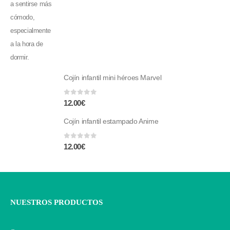
Cojín infantil mini héroes Marvel
0
fuera de 5
12.00
€
Cojín infantil estampado Anime
0
fuera de 5
12.00
€
NUESTROS PRODUCTOS