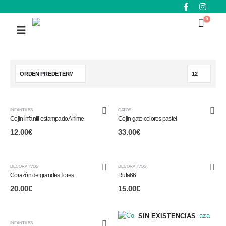
0
INFANTILES
GATOS
Cojín infantil estampado Anime
Cojín gato colores pastel
12.00
€
33.00
€
SIN EXISTENCIAS
DECORATIVOS
DECORATIVOS
Corazón de grandes flores
Ruta66
20.00
€
15.00
€
SIN EXISTENCIAS
INFANTILES