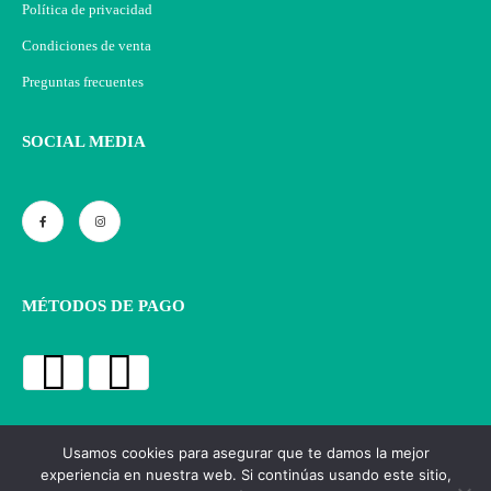
Política de privacidad
Condiciones de venta
Preguntas frecuentes
SOCIAL MEDIA
MÉTODOS DE PAGO
Usamos cookies para asegurar que te damos la mejor
experiencia en nuestra web. Si continúas usando este sitio,
Azul Vintage © 2023 | Todos los derechos reservados