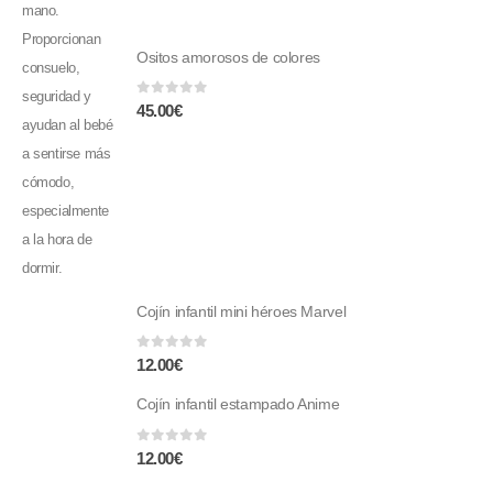
Ositos amorosos de colores
0
fuera de 5
45.00
€
Cojín infantil mini héroes Marvel
0
fuera de 5
12.00
€
Cojín infantil estampado Anime
0
fuera de 5
12.00
€