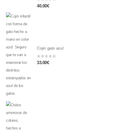
0
fuera de 5
40.00
€
Cojín gato azul
0
fuera de 5
33.00
€