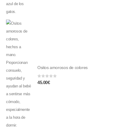
Ositos amorosos de colores
0
fuera de 5
45.00
€