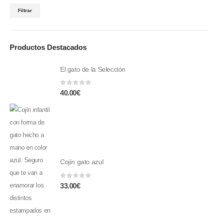
Filtrar
Productos Destacados
El gato de la Selección
0
fuera de 5
40.00
€
Cojín gato azul
0
fuera de 5
33.00
€