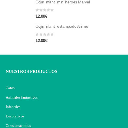
Cojín infantil mini héroes Marvel
0
fuera de 5
12.00
€
Cojín infantil estampado Anime
0
fuera de 5
12.00
€
NUESTROS PRODUCTOS
Gatos
Animales fantásticos
Infantiles
Decorativos
Otras creaciones